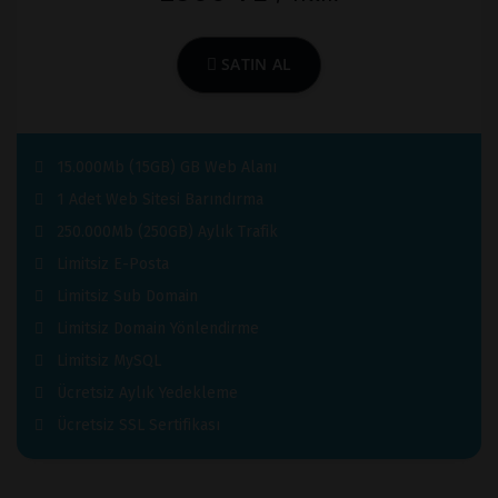
SATIN AL
15.000Mb (15GB) GB Web Alanı
1 Adet Web Sitesi Barındırma
250.000Mb (250GB) Aylık Trafik
Limitsiz E-Posta
Limitsiz Sub Domain
Limitsiz Domain Yönlendirme
Limitsiz MySQL
Ücretsiz Aylık Yedekleme
Ücretsiz SSL Sertifikası