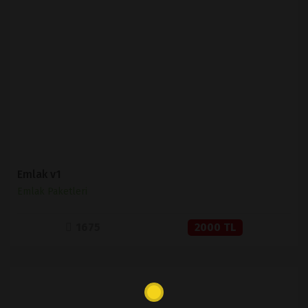
İNCELE
SATIN AL
Emlak v1
Emlak Paketleri
1675
2000 TL