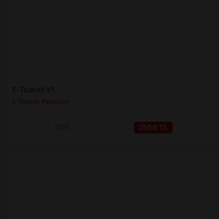
SATIN AL
E-Ticaret V1
E-Ticaret Paketleri
1311
2500 TL
İNCELE