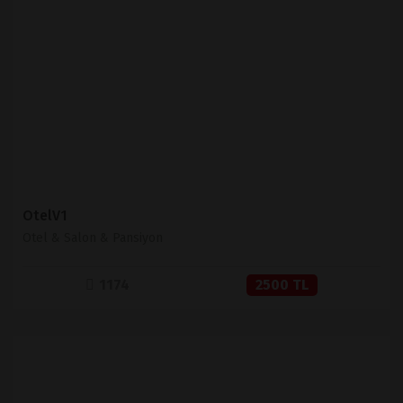
İNCELE
SATIN AL
OtelV1
Otel & Salon & Pansiyon
1174
2500 TL