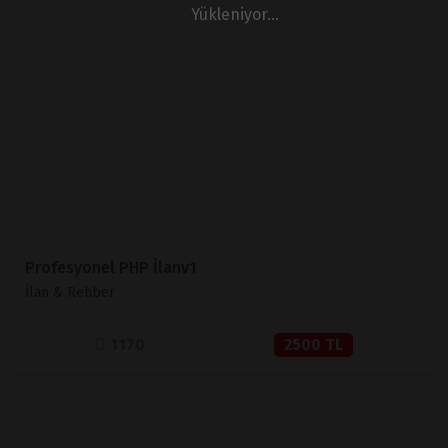
Yükleniyor...
İNCELE
SATIN AL
Profesyonel PHP İlanv1
İlan & Rehber
1170
2500 TL