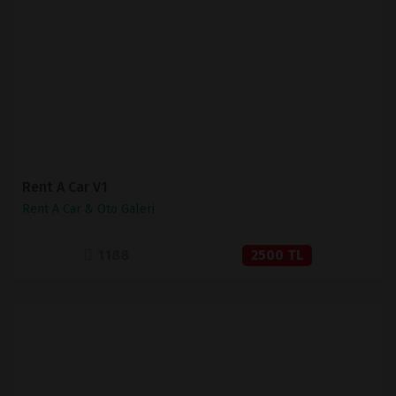
İNCELE
SATIN AL
Rent A Car V1
Rent A Car & Oto Galeri
1188
2500 TL