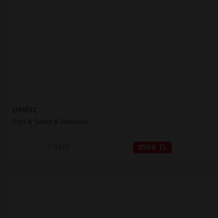
İNCELE
SATIN AL
OtelV2
Otel & Salon & Pansiyon
1173
3500 TL