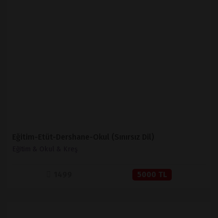
İNCELE
SATIN AL
Eğitim-Etüt-Dershane-Okul (Sınırsız Dil)
Eğitim & Okul & Kreş
1499
5000 TL