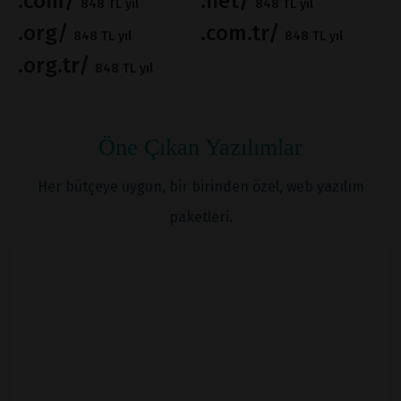
.com/
.net/
848 TL yıl
848 TL yıl
.org/
.com.tr/
848 TL yıl
848 TL yıl
.org.tr/
848 TL yıl
Öne Çıkan Yazılımlar
Her bütçeye uygun, bir birinden özel, web yazılım
paketleri.
İNCELE
SATIN AL