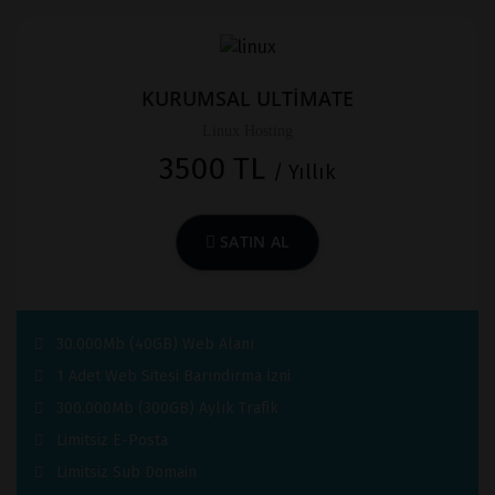
KURUMSAL ULTİMATE
Linux Hosting
3500 TL
/ Yıllık
SATIN AL
30.000Mb (40GB) Web Alanı
1 Adet Web Sitesi Barındırma İzni
300.000Mb (300GB) Aylık Trafik
Limitsiz E-Posta
Limitsiz Sub Domain