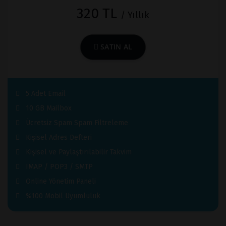
320 TL
/ Yıllık
SATIN AL
5 Adet Email
10 GB Mailbox
Ücretsiz Spam Spam Filtreleme
Kişisel Adres Defteri
Kişisel ve Paylaştırılabilir Takvim
IMAP / POP3 / SMTP
Online Yönetim Paneli
%100 Mobil Uyumluluk