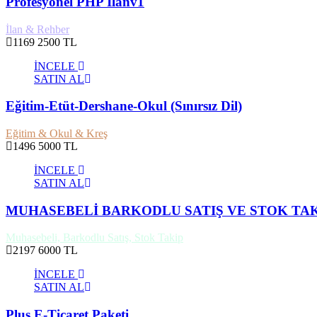
Profesyonel PHP İlanv1
İlan & Rehber
1169
2500 TL
İNCELE
SATIN AL
Eğitim-Etüt-Dershane-Okul (Sınırsız Dil)
Eğitim & Okul & Kreş
1496
5000 TL
İNCELE
SATIN AL
MUHASEBELİ BARKODLU SATIŞ VE STOK TAKİP 
Muhasebeli, Barkodlu Satış, Stok Takip
2197
6000 TL
İNCELE
SATIN AL
Plus E-Ticaret Paketi