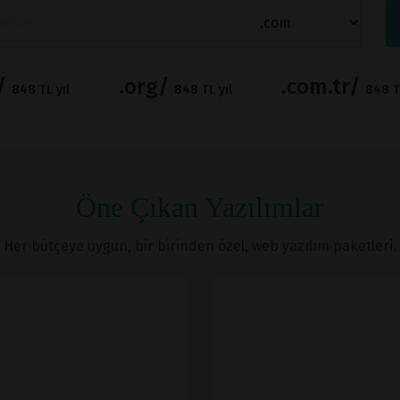
t/
.org/
.com.tr/
848 TL yıl
848 TL yıl
848 TL
Öne Çıkan Yazılımlar
Her bütçeye uygun, bir birinden özel, web yazılım paketleri.
İNCELE
İNCELE