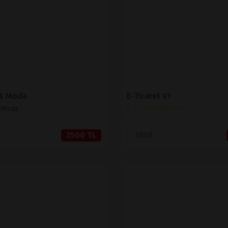
SATIN AL
SATIN AL
 & Moda
E-Ticaret V1
& Moda
E-Ticaret Paketleri
2500 TL
1308
İNCELE
İNCELE