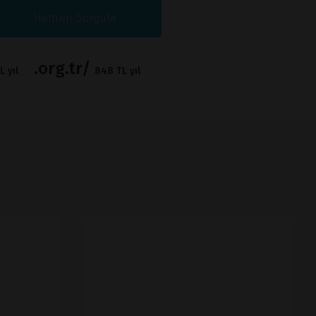
Hemen Sorgula
.org.tr/
 yıl
848 TL yıl
İNCELE