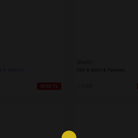
SATIN AL
SATIN AL
OtelV1
n & Pansiyon
Otel & Salon & Pansiyon
3500 TL
1168