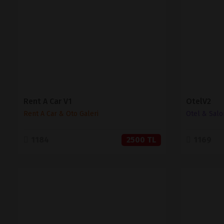
SATIN AL
Rent A Car V1
OtelV2
Rent A Car & Oto Galeri
Otel & Salo
1184
2500 TL
1169