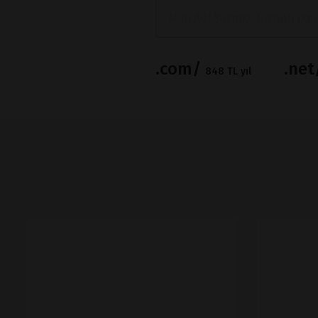
.com/
.ne
848 TL yıl
İNCELE