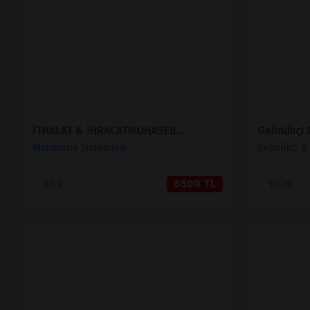
SATIN AL
İTHALAT & İHRACATMUHASEBE SİSTEMİ
Gelinlikçi
Muhasebe Sistemleri
Gelinlikçi 
954
6500 TL
1026
İNCELE