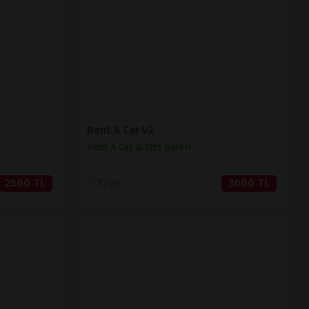
SATIN AL
Rent A Car V2
Rent A Car & Oto Galeri
2500 TL
1206
3000 TL
İNCELE