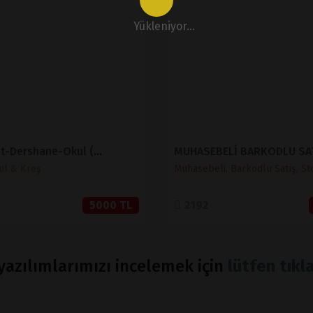
İNCELE
İNCELE
Yükleniyor...
SATIN AL
SATIN AL
Eğitim-Etüt-Dershane-Okul (Sınırsız Dil)
ul & Kreş
Muhasebeli, Barkodlu Satış, St
5000 TL
2192
azılımlarımızı incelemek için
lütfen tıkla