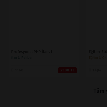
İNCELE
SATIN AL
Profesyonel PHP İlanv1
İlan & Rehber
Eğitim & Ok
1168
2500 TL
1494
Tüm y