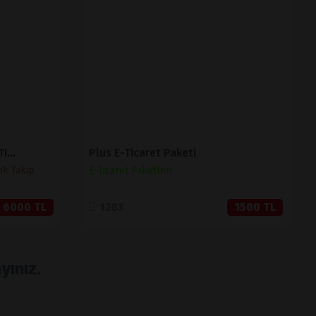
İNCELE
SATIN AL
MUHASEBELİ BARKODLU SATIŞ VE STOK TAKİP ( V 1.2 )
Plus E-Ticaret Paketi
ok Takip
E-Ticaret Paketleri
6000 TL
1283
1500 TL
yınız.