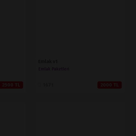
SATIN AL
Emlak v1
Emlak Paketleri
2500 TL
1671
2000 TL