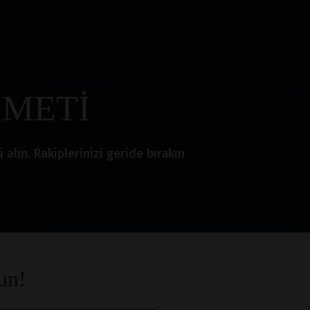
ZMETİ
lın. Rakiplerinizi geride bırakın
un!