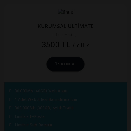
KURUMSAL ULTİMATE
Linux Hosting
3500 TL
/ Yıllık
SATIN AL
30.000Mb (40GB) Web Alanı
1 Adet Web Sitesi Barındırma İzni
300.000Mb (300GB) Aylık Trafik
Limitsiz E-Posta
Limitsiz Sub Domain