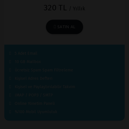
320 TL
/ Yıllık
SATIN AL
5 Adet Email
10 GB Mailbox
Ücretsiz Spam Spam Filtreleme
Kişisel Adres Defteri
Kişisel ve Paylaştırılabilir Takvim
IMAP / POP3 / SMTP
Online Yönetim Paneli
%100 Mobil Uyumluluk