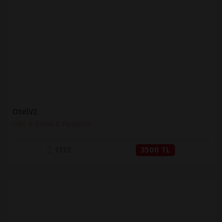
İNCELE
SATIN AL
OtelV2
Otel & Salon & Pansiyon
1172
3500 TL