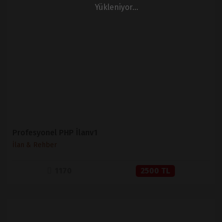
Yükleniyor...
İNCELE
SATIN AL
Profesyonel PHP İlanv1
İlan & Rehber
1170
2500 TL