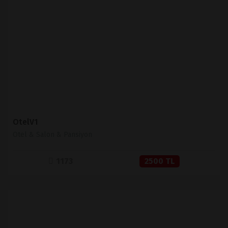
İNCELE
SATIN AL
OtelV1
Otel & Salon & Pansiyon
1173
2500 TL