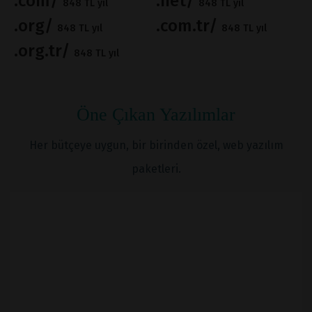
.com/
.net/
848 TL yıl
848 TL yıl
.org/
.com.tr/
848 TL yıl
848 TL yıl
.org.tr/
848 TL yıl
Öne Çıkan Yazılımlar
Her bütçeye uygun, bir birinden özel, web yazılım
paketleri.
İNCELE
SATIN AL