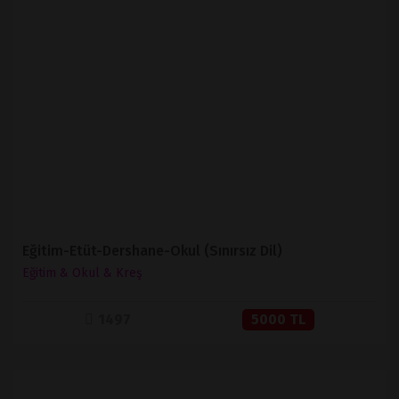
İNCELE
SATIN AL
Eğitim-Etüt-Dershane-Okul (Sınırsız Dil)
Eğitim & Okul & Kreş
1497
5000 TL