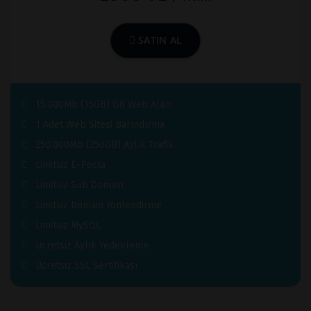
SATIN AL
15.000Mb (15GB) GB Web Alanı
1 Adet Web Sitesi Barındırma
250.000Mb (250GB) Aylık Trafik
Limitsiz E-Posta
Limitsiz Sub Domain
Limitsiz Domain Yönlendirme
Limitsiz MySQL
Ücretsiz Aylık Yedekleme
Ücretsiz SSL Sertifikası