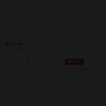
SATIN AL
E-Ticaret V1
E-Ticaret Paketleri
1311
2500 TL
İNCELE