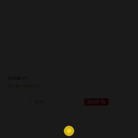
İNCELE
SATIN AL
Emlak v1
Emlak Paketleri
1674
2000 TL