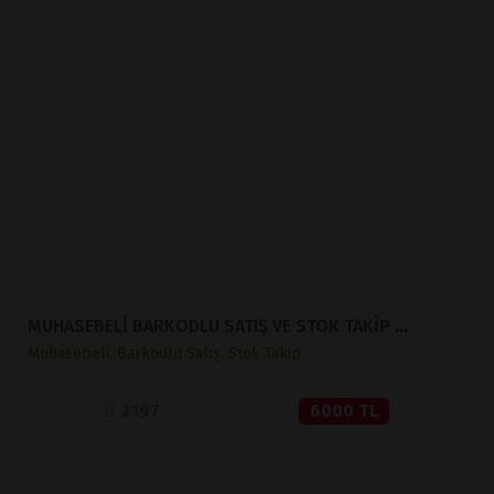
İNCELE
SATIN AL
MUHASEBELİ BARKODLU SATIŞ VE STOK TAKİP ( V 1.2 )
Muhasebeli, Barkodlu Satış, Stok Takip
2197
6000 TL