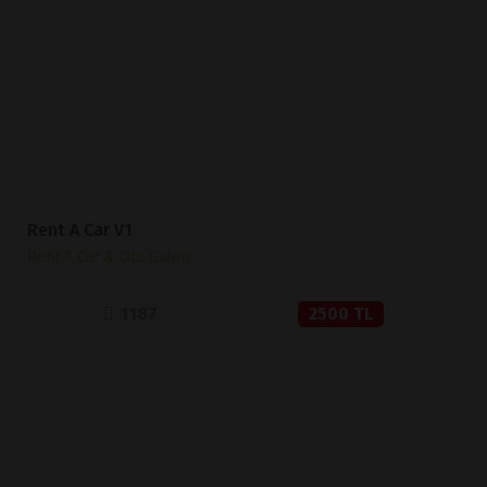
İNCELE
SATIN AL
Rent A Car V1
Rent A Car & Oto Galeri
1187
2500 TL