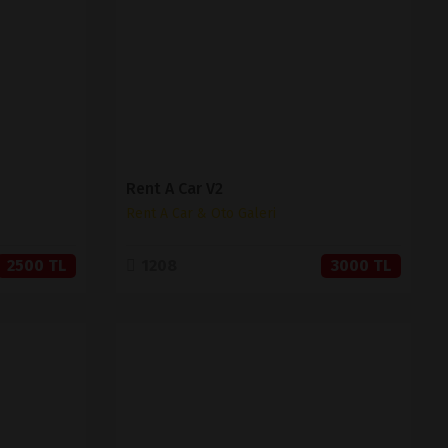
SATIN AL
Rent A Car V2
Rent A Car & Oto Galeri
2500 TL
1208
3000 TL
İNCELE