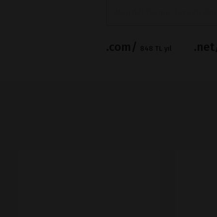
.com/
.ne
848 TL yıl
İNCELE