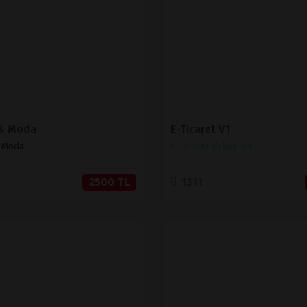
SATIN AL
SATIN AL
 & Moda
E-Ticaret V1
& Moda
E-Ticaret Paketleri
2500 TL
1311
İNCELE
İNCELE