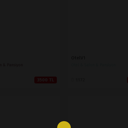
SATIN AL
SATIN AL
OtelV1
n & Pansiyon
Otel & Salon & Pansiyon
3500 TL
1172