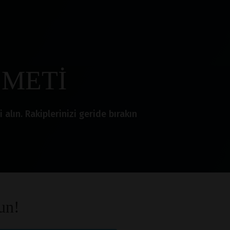
ZMETİ
lın. Rakiplerinizi geride bırakın
un!