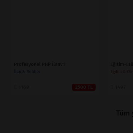
İNCELE
SATIN AL
Profesyonel PHP İlanv1
İlan & Rehber
Eğitim & Ok
1169
2500 TL
1497
Tüm y