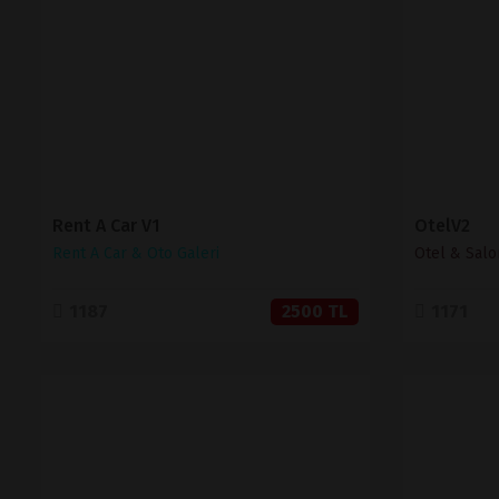
SATIN AL
Rent A Car V1
OtelV2
Rent A Car & Oto Galeri
Otel & Salo
1187
2500 TL
1171