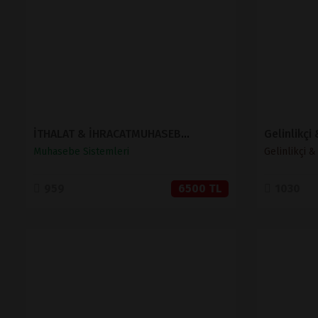
SATIN AL
İTHALAT & İHRACATMUHASEBE SİSTEMİ
Gelinlikçi
Muhasebe Sistemleri
Gelinlikçi 
959
6500 TL
1030
İNCELE