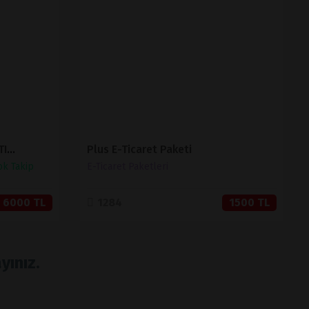
İNCELE
SATIN AL
MUHASEBELİ BARKODLU SATIŞ VE STOK TAKİP ( V 1.2 )
Plus E-Ticaret Paketi
ok Takip
E-Ticaret Paketleri
6000 TL
1284
1500 TL
yınız.