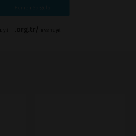
Hemen Sorgula
.org.tr/
 yıl
848 TL yıl
İNCELE