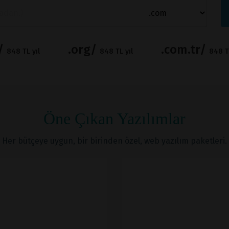
t/
.org/
.com.tr/
848 TL yıl
848 TL yıl
848 TL
Öne Çıkan Yazılımlar
Her bütçeye uygun, bir birinden özel, web yazılım paketleri.
İNCELE
İNCELE