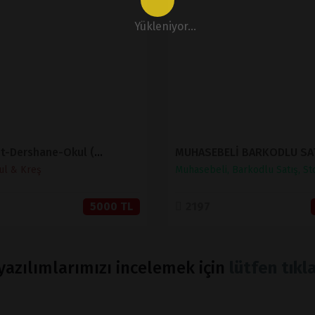
İNCELE
İNCELE
Yükleniyor...
SATIN AL
SATIN AL
Eğitim-Etüt-Dershane-Okul (Sınırsız Dil)
ul & Kreş
Muhasebeli, Barkodlu Satış, St
5000 TL
2197
azılımlarımızı incelemek için
lütfen tıkla