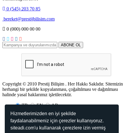
0 (545) 203 70 85
bereket@prestijbilisim.com
0 (000) 000 00 00
Copyright © 2010 Prestij Bilişim . Her Hakkı Saklıdır. Sitemizin
herhangi bir şekilde kopyalanması, çoğaltılması ve dağıtılması
halinde yasal haklarımız işletilecektir.
TR
EN
AR
Hizmetlerimizden en iyi şekilde
Kabul Ettiğimiz Ödemeler
faydalanabilmeniz için çerezler kullanıyoruz.
siteadi.com'u kullanarak çerezlere izin vermiş