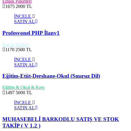
Emlak Paketleri
1675
2000 TL
İNCELE
SATIN AL
Profesyonel PHP İlanv1
İlan & Rehber
1170
2500 TL
İNCELE
SATIN AL
Eğitim-Etüt-Dershane-Okul (Sınırsız Dil)
Eğitim & Okul & Kreş
1497
5000 TL
İNCELE
SATIN AL
MUHASEBELİ BARKODLU SATIŞ VE STOK
TAKİP ( V 1.2 )