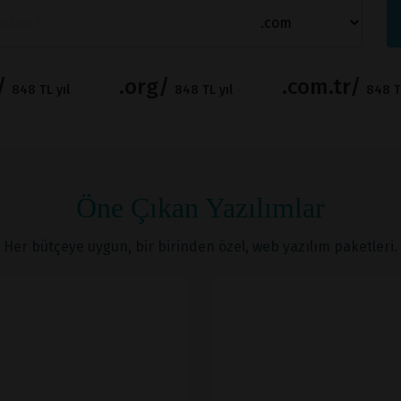
t/
.org/
.com.tr/
848 TL yıl
848 TL yıl
848 TL
Öne Çıkan Yazılımlar
Her bütçeye uygun, bir birinden özel, web yazılım paketleri.
İNCELE
İNCELE