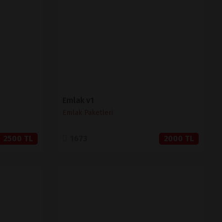
SATIN AL
Emlak v1
Emlak Paketleri
2500 TL
1673
2000 TL