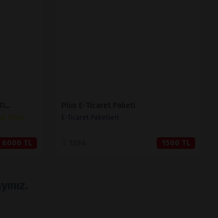
İNCELE
SATIN AL
MUHASEBELİ BARKODLU SATIŞ VE STOK TAKİP ( V 1.2 )
Plus E-Ticaret Paketi
ok Takip
E-Ticaret Paketleri
6000 TL
1284
1500 TL
yınız.