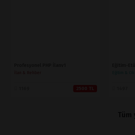
İNCELE
SATIN AL
Profesyonel PHP İlanv1
İlan & Rehber
Eğitim & Ok
1169
2500 TL
1497
Tüm y