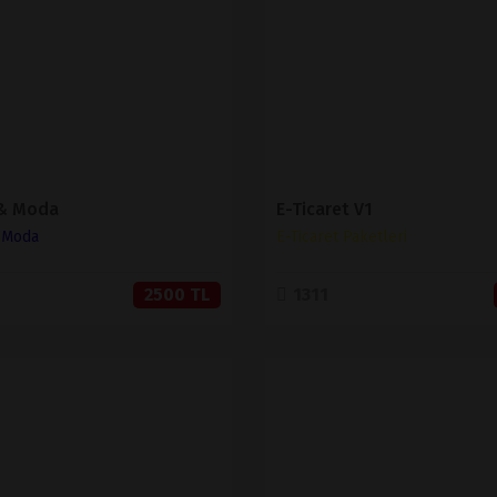
SATIN AL
SATIN AL
 & Moda
E-Ticaret V1
& Moda
E-Ticaret Paketleri
2500 TL
1311
İNCELE
İNCELE