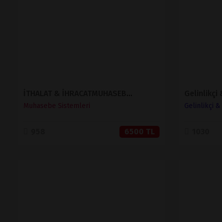
SATIN AL
İTHALAT & İHRACATMUHASEBE SİSTEMİ
Gelinlikçi
Muhasebe Sistemleri
Gelinlikçi 
958
6500 TL
1030
İNCELE