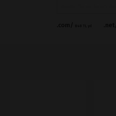
.com/
.ne
848 TL yıl
İNCELE