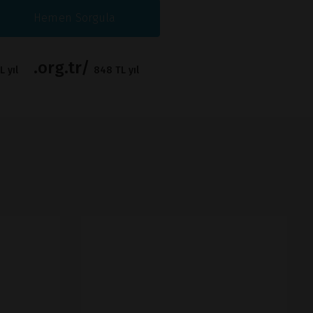
Hemen Sorgula
.org.tr/
 yıl
848 TL yıl
İNCELE