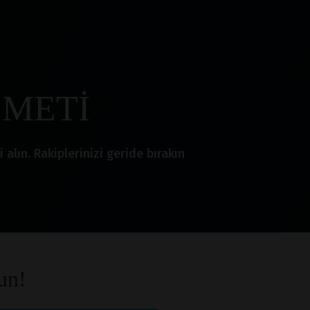
ZMETİ
lın. Rakiplerinizi geride bırakın
un!