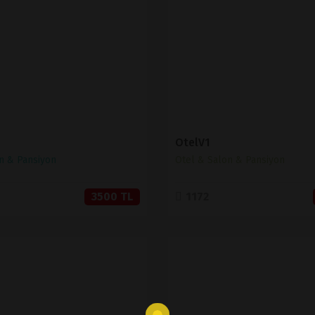
SATIN AL
SATIN AL
OtelV1
n & Pansiyon
Otel & Salon & Pansiyon
3500 TL
1172