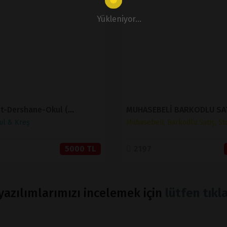
İNCELE
İNCELE
Yükleniyor...
SATIN AL
SATIN AL
Eğitim-Etüt-Dershane-Okul (Sınırsız Dil)
ul & Kreş
Muhasebeli, Barkodlu Satış, St
5000 TL
2197
azılımlarımızı incelemek için
lütfen tıkla