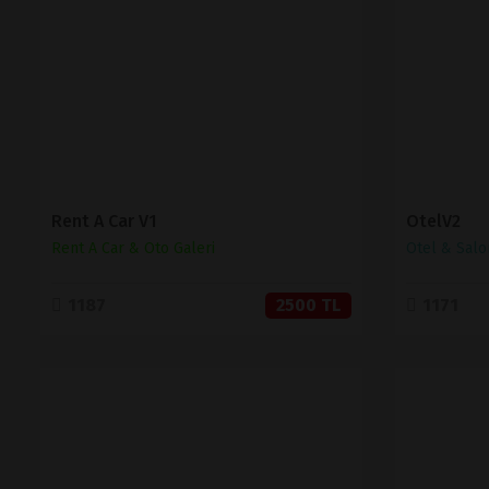
SATIN AL
Rent A Car V1
OtelV2
Rent A Car & Oto Galeri
Otel & Salo
1187
2500 TL
1171