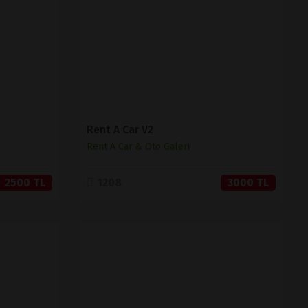
SATIN AL
Rent A Car V2
Rent A Car & Oto Galeri
2500 TL
1208
3000 TL
İNCELE