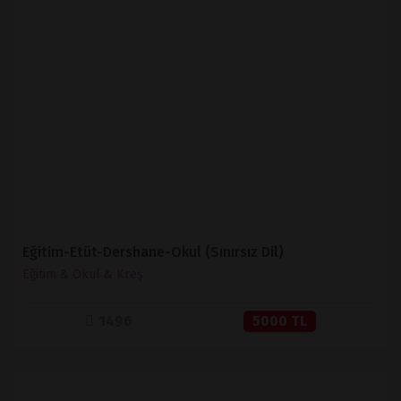
İNCELE
SATIN AL
Eğitim-Etüt-Dershane-Okul (Sınırsız Dil)
Eğitim & Okul & Kreş
1496
5000 TL