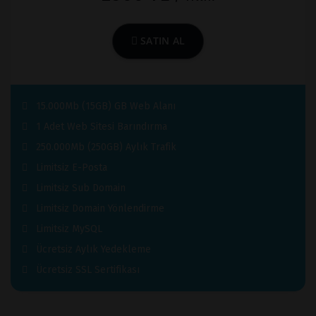
SATIN AL
15.000Mb (15GB) GB Web Alanı
1 Adet Web Sitesi Barındırma
250.000Mb (250GB) Aylık Trafik
Limitsiz E-Posta
Limitsiz Sub Domain
Limitsiz Domain Yönlendirme
Limitsiz MySQL
Ücretsiz Aylık Yedekleme
Ücretsiz SSL Sertifikası