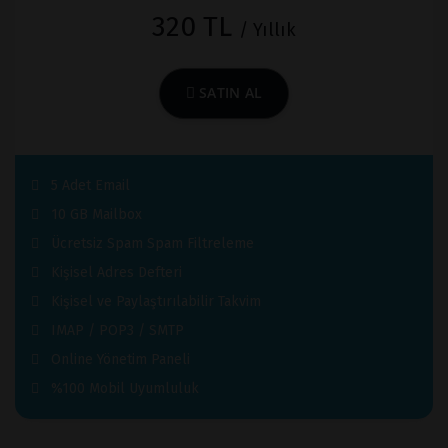
320 TL
/ Yıllık
SATIN AL
5 Adet Email
10 GB Mailbox
Ücretsiz Spam Spam Filtreleme
Kişisel Adres Defteri
Kişisel ve Paylaştırılabilir Takvim
IMAP / POP3 / SMTP
Online Yönetim Paneli
%100 Mobil Uyumluluk