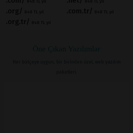
.com/
.net/
848 TL yıl
848 TL yıl
.org/
.com.tr/
848 TL yıl
848 TL yıl
.org.tr/
848 TL yıl
Öne Çıkan Yazılımlar
Her bütçeye uygun, bir birinden özel, web yazılım
paketleri.
İNCELE
SATIN AL