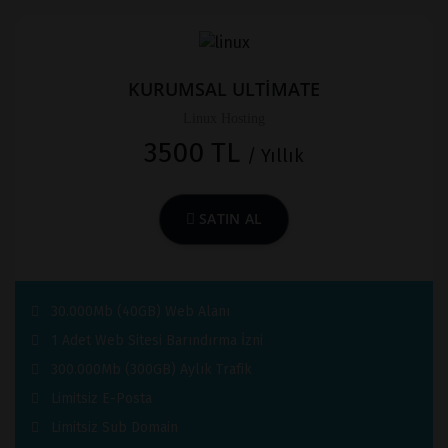
KURUMSAL ULTİMATE
Linux Hosting
3500 TL
/ Yıllık
SATIN AL
30.000Mb (40GB) Web Alanı
1 Adet Web Sitesi Barındırma İzni
300.000Mb (300GB) Aylık Trafik
Limitsiz E-Posta
Limitsiz Sub Domain