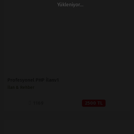
Yükleniyor...
İNCELE
SATIN AL
Profesyonel PHP İlanv1
İlan & Rehber
1169
2500 TL