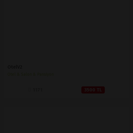
İNCELE
SATIN AL
OtelV2
Otel & Salon & Pansiyon
1171
3500 TL