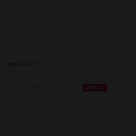
İNCELE
SATIN AL
Rent A Car V1
Rent A Car & Oto Galeri
1185
2500 TL