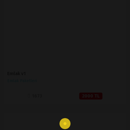
İNCELE
SATIN AL
Emlak v1
Emlak Paketleri
1673
2000 TL