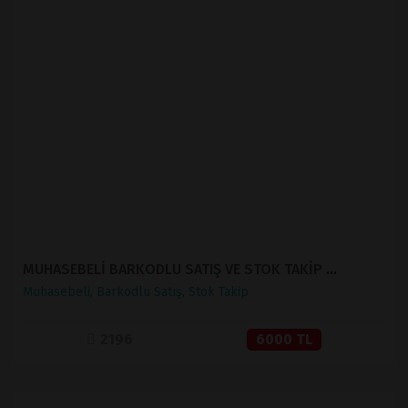
İNCELE
SATIN AL
MUHASEBELİ BARKODLU SATIŞ VE STOK TAKİP ( V 1.2 )
Muhasebeli, Barkodlu Satış, Stok Takip
2196
6000 TL