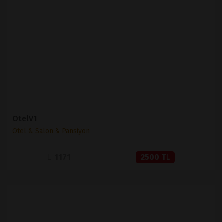
İNCELE
SATIN AL
OtelV1
Otel & Salon & Pansiyon
1171
2500 TL