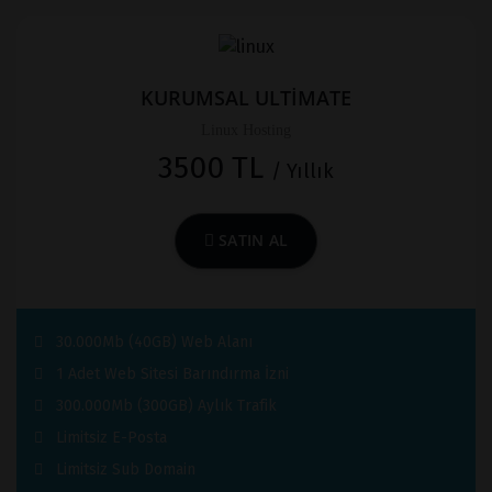
KURUMSAL ULTİMATE
Linux Hosting
3500 TL
/ Yıllık
SATIN AL
30.000Mb (40GB) Web Alanı
1 Adet Web Sitesi Barındırma İzni
300.000Mb (300GB) Aylık Trafik
Limitsiz E-Posta
Limitsiz Sub Domain