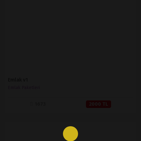
İNCELE
SATIN AL
Emlak v1
Emlak Paketleri
1673
2000 TL