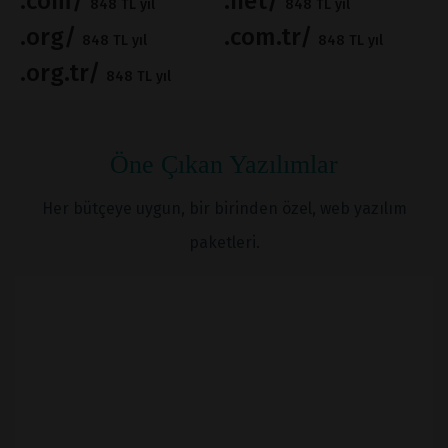
.com/
.net/
848 TL yıl
848 TL yıl
.org/
.com.tr/
848 TL yıl
848 TL yıl
.org.tr/
848 TL yıl
Öne Çıkan Yazılımlar
Her bütçeye uygun, bir birinden özel, web yazılım
paketleri.
İNCELE
SATIN AL