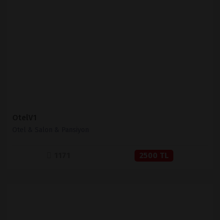
İNCELE
SATIN AL
OtelV1
Otel & Salon & Pansiyon
1171
2500 TL