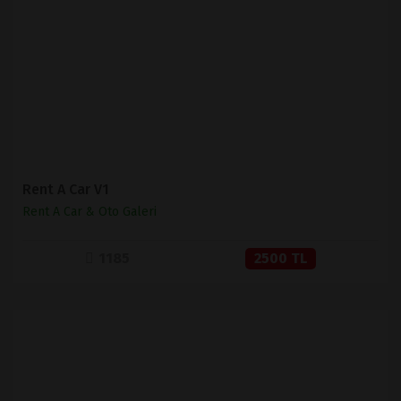
İNCELE
SATIN AL
Rent A Car V1
Rent A Car & Oto Galeri
1185
2500 TL