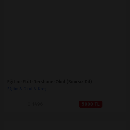
İNCELE
SATIN AL
Eğitim-Etüt-Dershane-Okul (Sınırsız Dil)
Eğitim & Okul & Kreş
1496
5000 TL