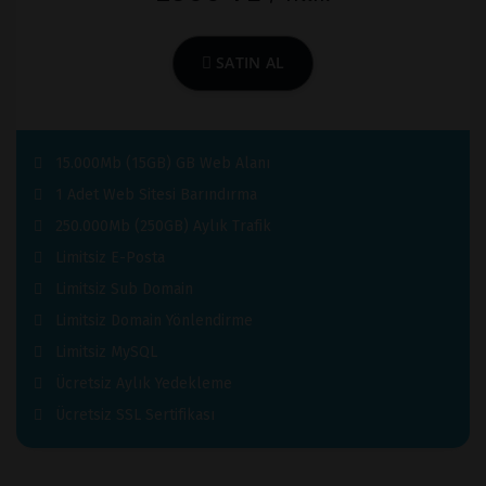
SATIN AL
15.000Mb (15GB) GB Web Alanı
1 Adet Web Sitesi Barındırma
250.000Mb (250GB) Aylık Trafik
Limitsiz E-Posta
Limitsiz Sub Domain
Limitsiz Domain Yönlendirme
Limitsiz MySQL
Ücretsiz Aylık Yedekleme
Ücretsiz SSL Sertifikası