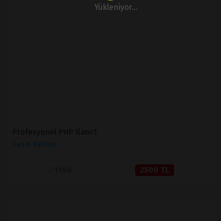
Yükleniyor...
İNCELE
SATIN AL
Profesyonel PHP İlanv1
İlan & Rehber
1169
2500 TL