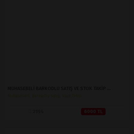
İNCELE
SATIN AL
MUHASEBELİ BARKODLU SATIŞ VE STOK TAKİP ( V 1.2 )
Muhasebeli, Barkodlu Satış, Stok Takip
2194
6000 TL