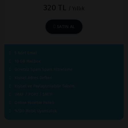
320 TL
/ Yıllık
SATIN AL
5 Adet Email
10 GB Mailbox
Ücretsiz Spam Spam Filtreleme
Kişisel Adres Defteri
Kişisel ve Paylaştırılabilir Takvim
IMAP / POP3 / SMTP
Online Yönetim Paneli
%100 Mobil Uyumluluk