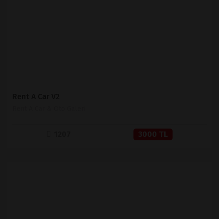
SATIN AL
Rent A Car V2
Rent A Car & Oto Galeri
1207
3000 TL