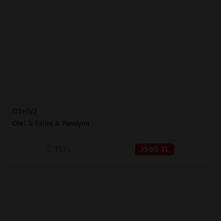
İNCELE
SATIN AL
OtelV2
Otel & Salon & Pansiyon
1171
3500 TL