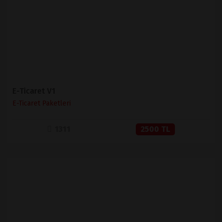
SATIN AL
E-Ticaret V1
E-Ticaret Paketleri
1311
2500 TL
İNCELE