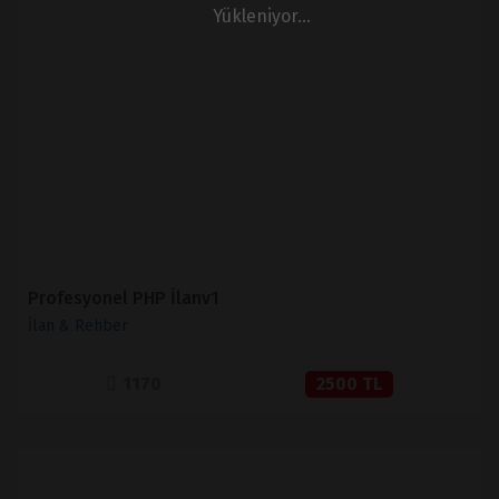
Yükleniyor...
İNCELE
SATIN AL
Profesyonel PHP İlanv1
İlan & Rehber
1170
2500 TL