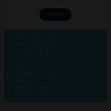
SATIN AL
15.000Mb (15GB) GB Web Alanı
1 Adet Web Sitesi Barındırma
250.000Mb (250GB) Aylık Trafik
Limitsiz E-Posta
Limitsiz Sub Domain
Limitsiz Domain Yönlendirme
Limitsiz MySQL
Ücretsiz Aylık Yedekleme
Ücretsiz SSL Sertifikası