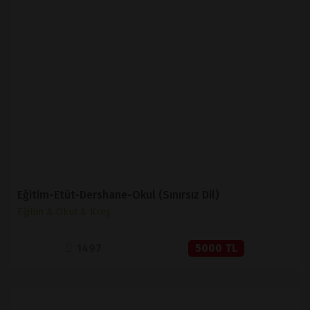
İNCELE
SATIN AL
Eğitim-Etüt-Dershane-Okul (Sınırsız Dil)
Eğitim & Okul & Kreş
1497
5000 TL