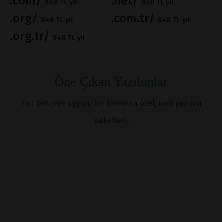
.com/
.net/
848 TL yıl
848 TL yıl
.org/
.com.tr/
848 TL yıl
848 TL yıl
.org.tr/
848 TL yıl
Öne Çıkan Yazılımlar
Her bütçeye uygun, bir birinden özel, web yazılım
paketleri.
İNCELE
SATIN AL