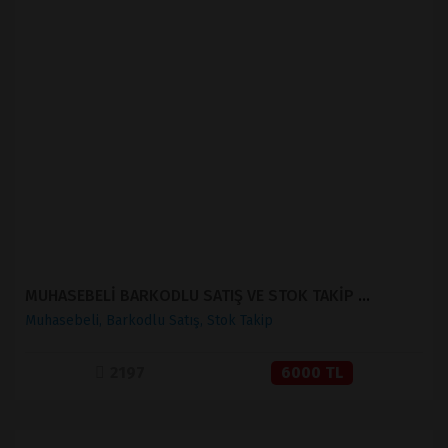
İNCELE
SATIN AL
MUHASEBELİ BARKODLU SATIŞ VE STOK TAKİP ( V 1.2 )
Muhasebeli, Barkodlu Satış, Stok Takip
2197
6000 TL