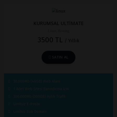
KURUMSAL ULTİMATE
Linux Hosting
3500 TL
/ Yıllık
SATIN AL
30.000Mb (40GB) Web Alanı
1 Adet Web Sitesi Barındırma İzni
300.000Mb (300GB) Aylık Trafik
Limitsiz E-Posta
Limitsiz Sub Domain