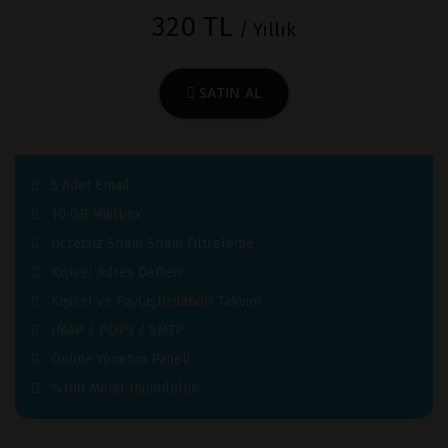
320 TL
/ Yıllık
SATIN AL
5 Adet Email
10 GB Mailbox
Ücretsiz Spam Spam Filtreleme
Kişisel Adres Defteri
Kişisel ve Paylaştırılabilir Takvim
IMAP / POP3 / SMTP
Online Yönetim Paneli
%100 Mobil Uyumluluk