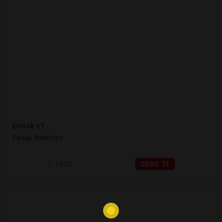
İNCELE
SATIN AL
Emlak v1
Emlak Paketleri
1675
2000 TL