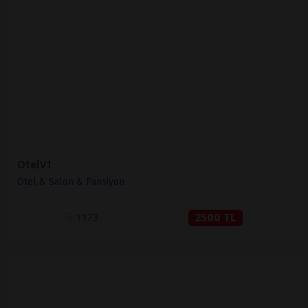
İNCELE
SATIN AL
OtelV1
Otel & Salon & Pansiyon
1173
2500 TL