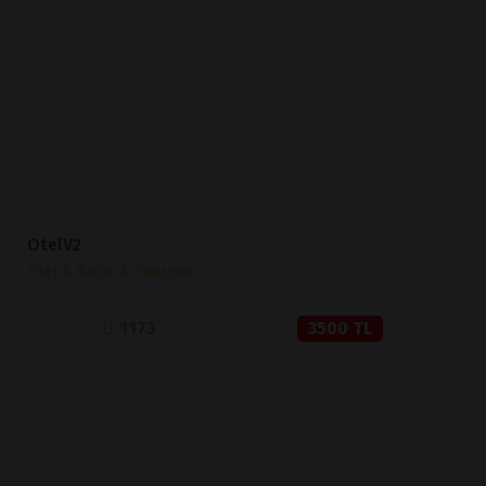
İNCELE
SATIN AL
OtelV2
Otel & Salon & Pansiyon
1173
3500 TL