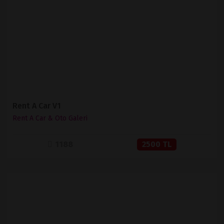
İNCELE
SATIN AL
Rent A Car V1
Rent A Car & Oto Galeri
1188
2500 TL