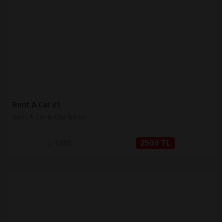
İNCELE
SATIN AL
Rent A Car V1
Rent A Car & Oto Galeri
1185
2500 TL