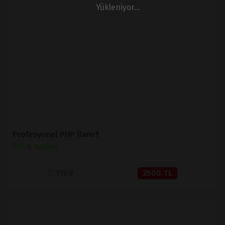
Yükleniyor...
İNCELE
SATIN AL
Profesyonel PHP İlanv1
İlan & Rehber
1169
2500 TL