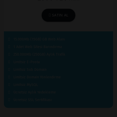
SATIN AL
15.000Mb (15GB) GB Web Alanı
1 Adet Web Sitesi Barındırma
250.000Mb (250GB) Aylık Trafik
Limitsiz E-Posta
Limitsiz Sub Domain
Limitsiz Domain Yönlendirme
Limitsiz MySQL
Ücretsiz Aylık Yedekleme
Ücretsiz SSL Sertifikası