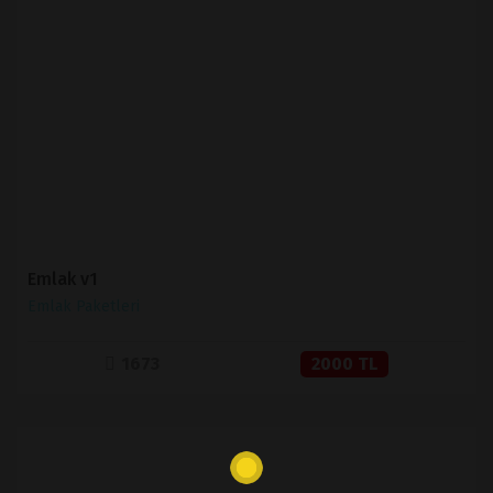
İNCELE
SATIN AL
Emlak v1
Emlak Paketleri
1673
2000 TL