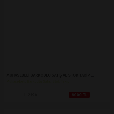
İNCELE
SATIN AL
MUHASEBELİ BARKODLU SATIŞ VE STOK TAKİP ( V 1.2 )
Muhasebeli, Barkodlu Satış, Stok Takip
2194
6000 TL