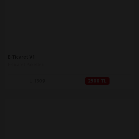
SATIN AL
E-Ticaret V1
E-Ticaret Paketleri
1309
2500 TL
İNCELE