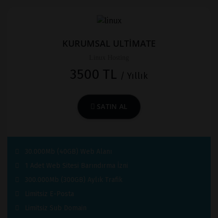
KURUMSAL ULTİMATE
Linux Hosting
3500 TL
/ Yıllık
SATIN AL
30.000Mb (40GB) Web Alanı
1 Adet Web Sitesi Barındırma İzni
300.000Mb (300GB) Aylık Trafik
Limitsiz E-Posta
Limitsiz Sub Domain