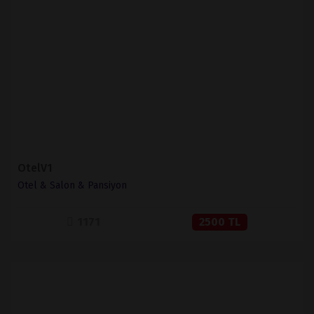
İNCELE
SATIN AL
OtelV1
Otel & Salon & Pansiyon
1171
2500 TL