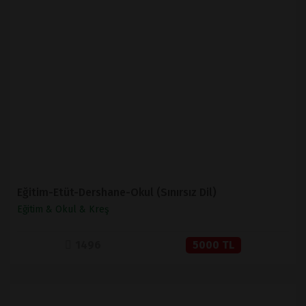
İNCELE
SATIN AL
Eğitim-Etüt-Dershane-Okul (Sınırsız Dil)
Eğitim & Okul & Kreş
1496
5000 TL