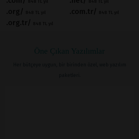
.com/
.net/
848 TL yıl
848 TL yıl
.org/
.com.tr/
848 TL yıl
848 TL yıl
.org.tr/
848 TL yıl
Öne Çıkan Yazılımlar
Her bütçeye uygun, bir birinden özel, web yazılım
paketleri.
İNCELE
SATIN AL