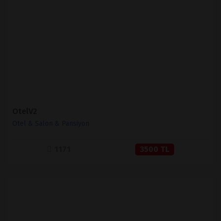
İNCELE
SATIN AL
OtelV2
Otel & Salon & Pansiyon
1171
3500 TL