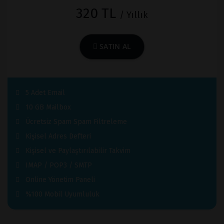
320 TL
/ Yıllık
SATIN AL
5 Adet Email
10 GB Mailbox
Ücretsiz Spam Spam Filtreleme
Kişisel Adres Defteri
Kişisel ve Paylaştırılabilir Takvim
IMAP / POP3 / SMTP
Online Yönetim Paneli
%100 Mobil Uyumluluk