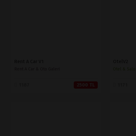
SATIN AL
Rent A Car V1
OtelV2
Rent A Car & Oto Galeri
Otel & Salo
1187
2500 TL
1171