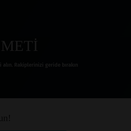
ZMETİ
lın. Rakiplerinizi geride bırakın
un!