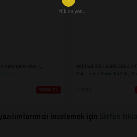
İNCELE
İNCELE
Yükleniyor...
SATIN AL
SATIN AL
Eğitim-Etüt-Dershane-Okul (Sınırsız Dil)
ul & Kreş
Muhasebeli, Barkodlu Satış, St
5000 TL
2197
azılımlarımızı incelemek için
lütfen tıkla