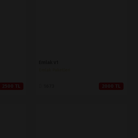
SATIN AL
Emlak v1
Emlak Paketleri
2500 TL
1673
2000 TL