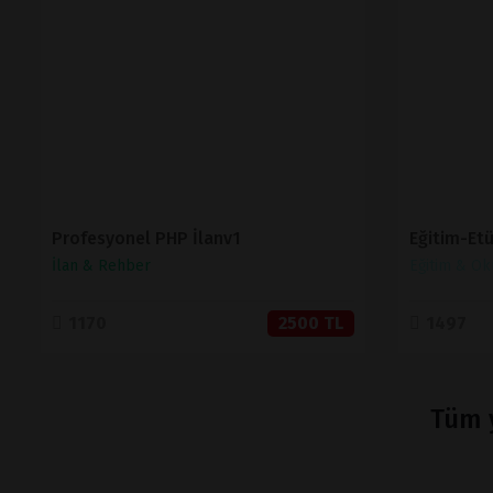
İNCELE
SATIN AL
Profesyonel PHP İlanv1
İlan & Rehber
Eğitim & Ok
1170
2500 TL
1497
Tüm y