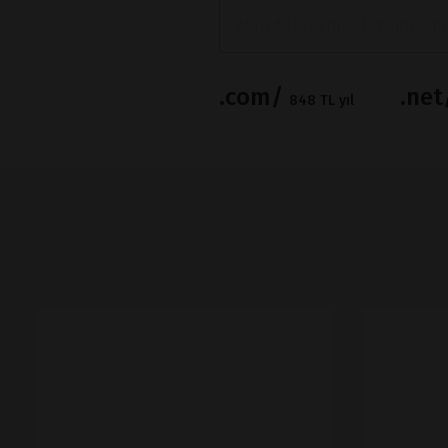
.com/
.ne
848 TL yıl
İNCELE