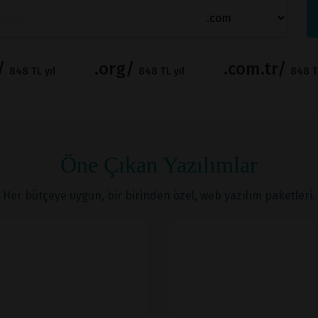
t/
.org/
.com.tr/
848 TL yıl
848 TL yıl
848 TL
Öne Çıkan Yazılımlar
Her bütçeye uygun, bir birinden özel, web yazılım paketleri.
İNCELE
İNCELE