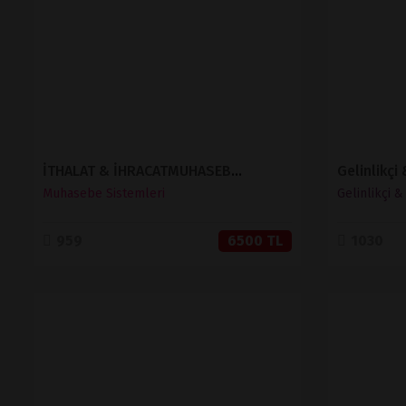
SATIN AL
İTHALAT & İHRACATMUHASEBE SİSTEMİ
Gelinlikçi
Muhasebe Sistemleri
Gelinlikçi 
959
6500 TL
1030
İNCELE