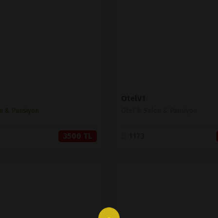
SATIN AL
SATIN AL
OtelV1
n & Pansiyon
Otel & Salon & Pansiyon
3500 TL
1173