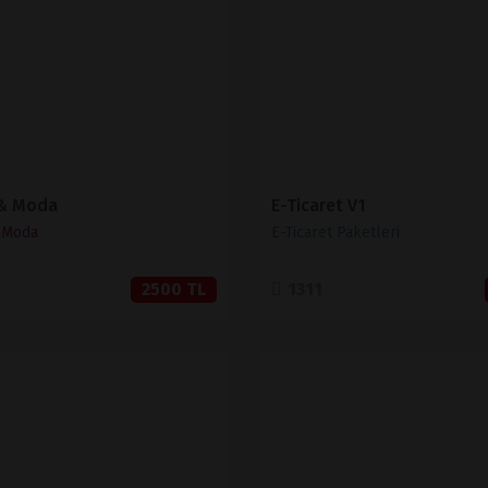
SATIN AL
SATIN AL
 & Moda
E-Ticaret V1
& Moda
E-Ticaret Paketleri
2500 TL
1311
İNCELE
İNCELE