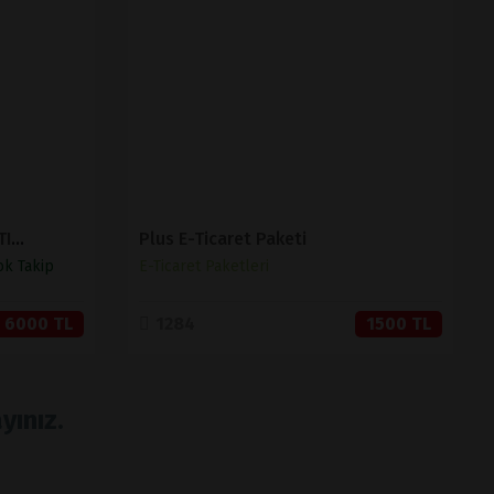
İNCELE
SATIN AL
MUHASEBELİ BARKODLU SATIŞ VE STOK TAKİP ( V 1.2 )
Plus E-Ticaret Paketi
ok Takip
E-Ticaret Paketleri
6000 TL
1284
1500 TL
yınız.