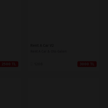
SATIN AL
Rent A Car V2
Rent A Car & Oto Galeri
2500 TL
1208
3000 TL
İNCELE