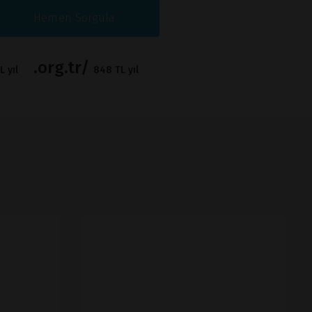
Hemen Sorgula
.org.tr/
 yıl
848 TL yıl
İNCELE