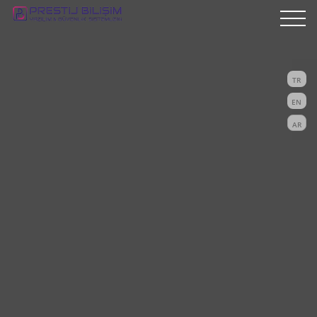
TR
EN
AR