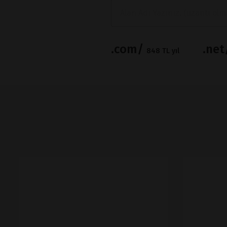
.com/
.ne
848 TL yıl
İNCELE