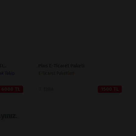
İNCELE
SATIN AL
MUHASEBELİ BARKODLU SATIŞ VE STOK TAKİP ( V 1.2 )
Plus E-Ticaret Paketi
ok Takip
E-Ticaret Paketleri
6000 TL
1284
1500 TL
yınız.