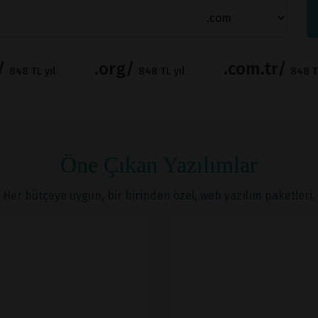
t/
.org/
.com.tr/
848 TL yıl
848 TL yıl
848 TL
Öne Çıkan Yazılımlar
Her bütçeye uygun, bir birinden özel, web yazılım paketleri.
İNCELE
İNCELE