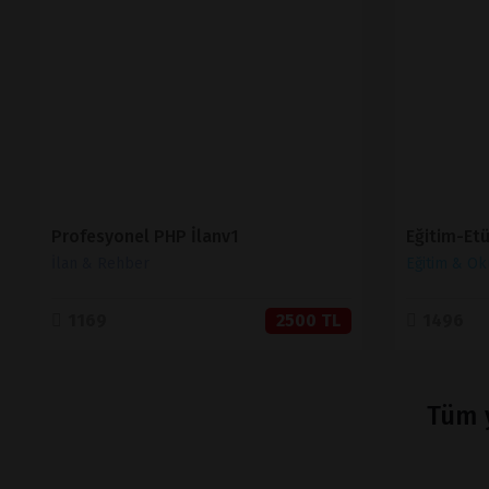
İNCELE
SATIN AL
Profesyonel PHP İlanv1
İlan & Rehber
Eğitim & Ok
1169
2500 TL
1496
Tüm y