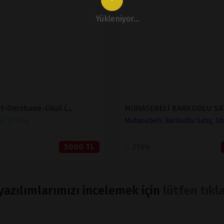
İNCELE
İNCELE
Yükleniyor...
SATIN AL
SATIN AL
Eğitim-Etüt-Dershane-Okul (Sınırsız Dil)
ul & Kreş
Muhasebeli, Barkodlu Satış, St
5000 TL
2194
azılımlarımızı incelemek için
lütfen tıkla