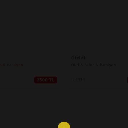
SATIN AL
SATIN AL
OtelV1
n & Pansiyon
Otel & Salon & Pansiyon
3500 TL
1171