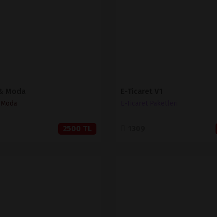
SATIN AL
SATIN AL
 & Moda
E-Ticaret V1
& Moda
E-Ticaret Paketleri
2500 TL
1309
İNCELE
İNCELE