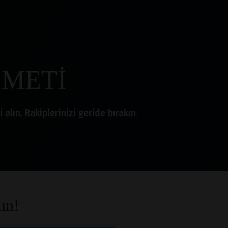
ZMETİ
lın. Rakiplerinizi geride bırakın
un!