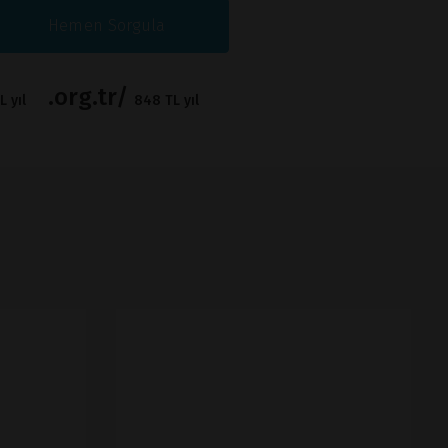
Hemen Sorgula
.org.tr/
 yıl
848 TL yıl
İNCELE