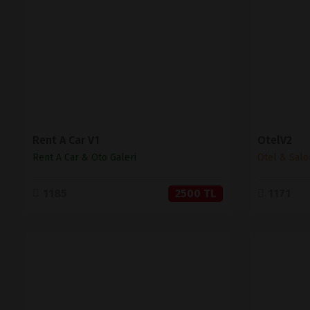
SATIN AL
Rent A Car V1
OtelV2
Rent A Car & Oto Galeri
Otel & Salo
1185
2500 TL
1171