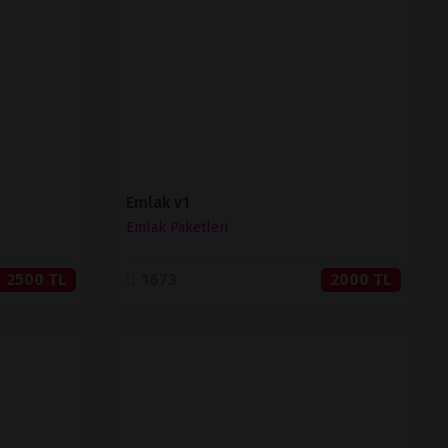
SATIN AL
Emlak v1
Emlak Paketleri
2500 TL
1673
2000 TL