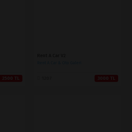
SATIN AL
Rent A Car V2
Rent A Car & Oto Galeri
2500 TL
1207
3000 TL
İNCELE