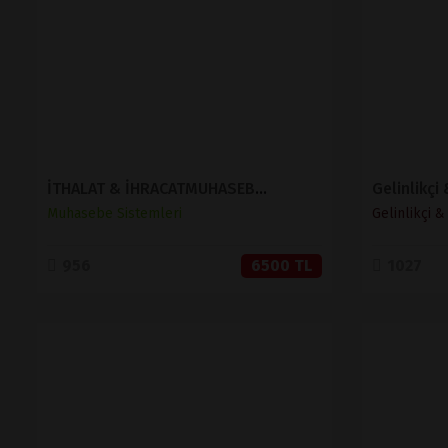
SATIN AL
İTHALAT & İHRACATMUHASEBE SİSTEMİ
Gelinlikçi
Muhasebe Sistemleri
Gelinlikçi 
956
6500 TL
1027
İNCELE