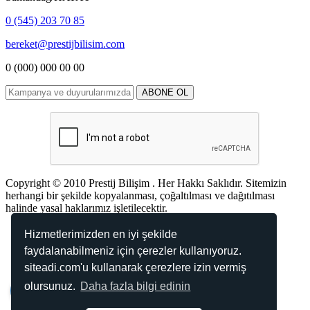
0 (545) 203 70 85
bereket@prestijbilisim.com
0 (000) 000 00 00
Copyright © 2010 Prestij Bilişim . Her Hakkı Saklıdır. Sitemizin
herhangi bir şekilde kopyalanması, çoğaltılması ve dağıtılması
halinde yasal haklarımız işletilecektir.
TR
EN
AR
Hizmetlerimizden en iyi şekilde
faydalanabilmeniz için çerezler kullanıyoruz.
Kabul Ettiğimiz Ödemeler
siteadi.com'u kullanarak çerezlere izin vermiş
olursunuz.
Daha fazla bilgi edinin