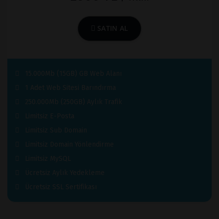
SATIN AL
15.000Mb (15GB) GB Web Alanı
1 Adet Web Sitesi Barındırma
250.000Mb (250GB) Aylık Trafik
Limitsiz E-Posta
Limitsiz Sub Domain
Limitsiz Domain Yönlendirme
Limitsiz MySQL
Ücretsiz Aylık Yedekleme
Ücretsiz SSL Sertifikası