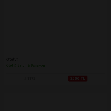
İNCELE
SATIN AL
OtelV1
Otel & Salon & Pansiyon
1173
2500 TL