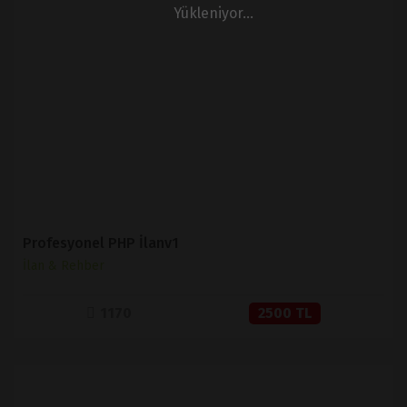
Yükleniyor...
İNCELE
SATIN AL
Profesyonel PHP İlanv1
İlan & Rehber
1170
2500 TL