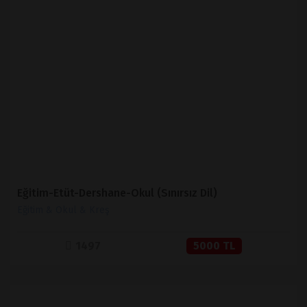
İNCELE
SATIN AL
Eğitim-Etüt-Dershane-Okul (Sınırsız Dil)
Eğitim & Okul & Kreş
1497
5000 TL