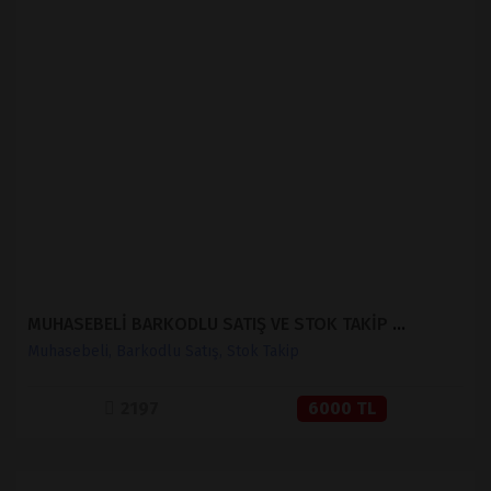
İNCELE
SATIN AL
MUHASEBELİ BARKODLU SATIŞ VE STOK TAKİP ( V 1.2 )
Muhasebeli, Barkodlu Satış, Stok Takip
2197
6000 TL