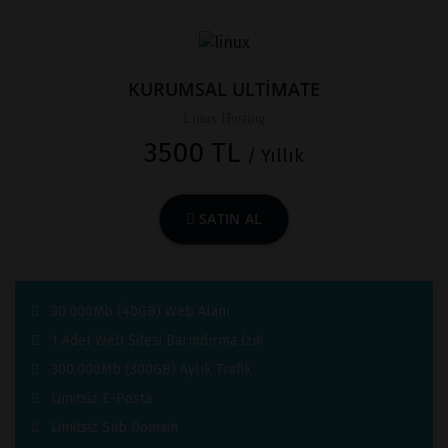
KURUMSAL ULTİMATE
Linux Hosting
3500 TL
/ Yıllık
SATIN AL
30.000Mb (40GB) Web Alanı
1 Adet Web Sitesi Barındırma İzni
300.000Mb (300GB) Aylık Trafik
Limitsiz E-Posta
Limitsiz Sub Domain