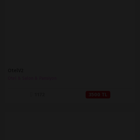
İNCELE
SATIN AL
OtelV2
Otel & Salon & Pansiyon
1172
3500 TL