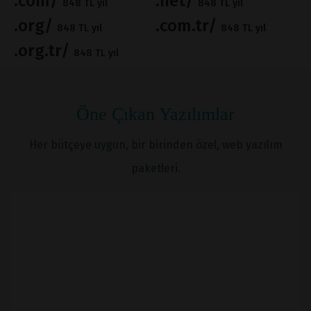
.com/
.net/
848 TL yıl
848 TL yıl
.org/
.com.tr/
848 TL yıl
848 TL yıl
.org.tr/
848 TL yıl
Öne Çıkan Yazılımlar
Her bütçeye uygun, bir birinden özel, web yazılım
paketleri.
İNCELE
SATIN AL