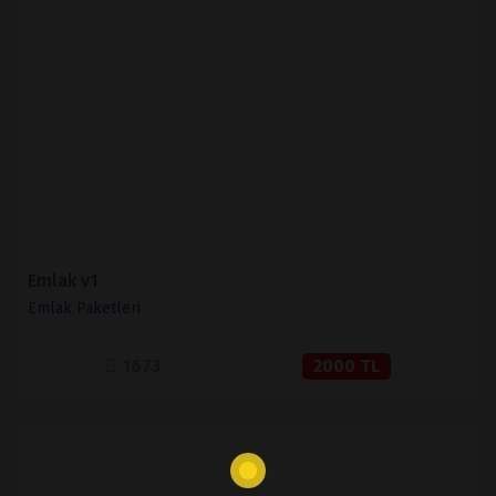
İNCELE
SATIN AL
Emlak v1
Emlak Paketleri
1673
2000 TL