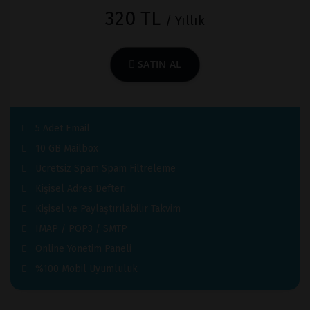
320 TL
/ Yıllık
SATIN AL
5 Adet Email
10 GB Mailbox
Ücretsiz Spam Spam Filtreleme
Kişisel Adres Defteri
Kişisel ve Paylaştırılabilir Takvim
IMAP / POP3 / SMTP
Online Yönetim Paneli
%100 Mobil Uyumluluk