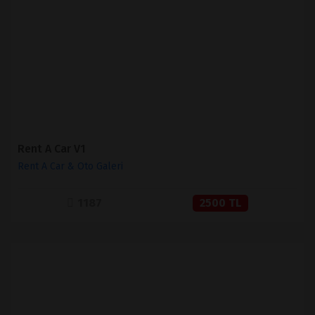
İNCELE
SATIN AL
Rent A Car V1
Rent A Car & Oto Galeri
1187
2500 TL