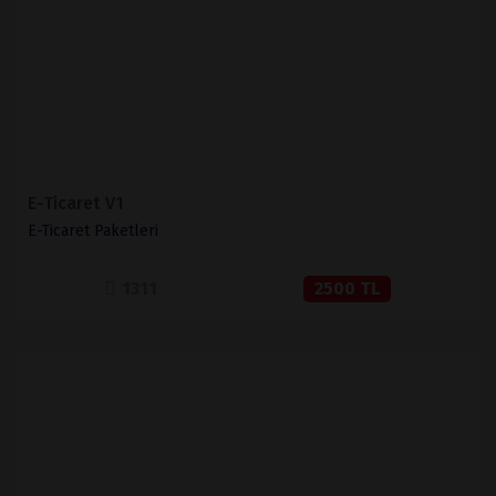
SATIN AL
E-Ticaret V1
E-Ticaret Paketleri
1311
2500 TL
İNCELE