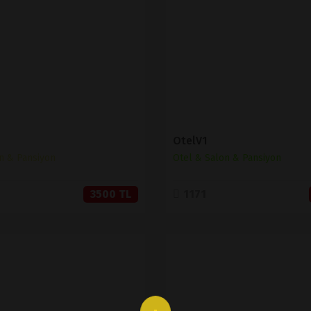
SATIN AL
SATIN AL
OtelV1
n & Pansiyon
Otel & Salon & Pansiyon
3500 TL
1171