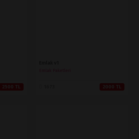
SATIN AL
Emlak v1
Emlak Paketleri
2500 TL
1673
2000 TL