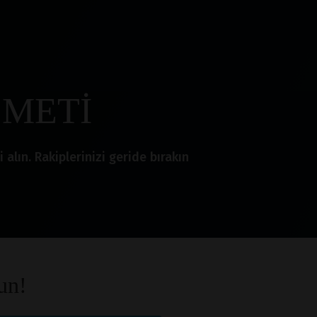
ZMETİ
lın. Rakiplerinizi geride bırakın
un!