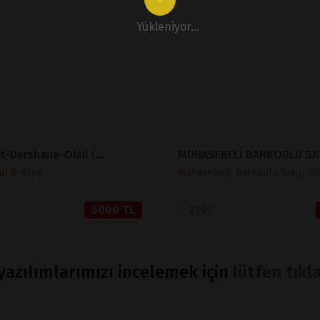
İNCELE
İNCELE
Yükleniyor...
SATIN AL
SATIN AL
Eğitim-Etüt-Dershane-Okul (Sınırsız Dil)
ul & Kreş
Muhasebeli, Barkodlu Satış, St
5000 TL
2197
azılımlarımızı incelemek için
lütfen tıkla