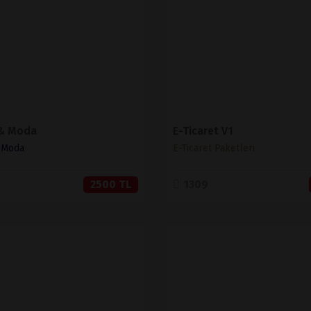
SATIN AL
SATIN AL
 & Moda
E-Ticaret V1
& Moda
E-Ticaret Paketleri
2500 TL
1309
İNCELE
İNCELE