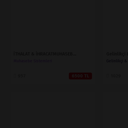
SATIN AL
İTHALAT & İHRACATMUHASEBE SİSTEMİ
Gelinlikçi
Muhasebe Sistemleri
Gelinlikçi 
957
6500 TL
1029
İNCELE