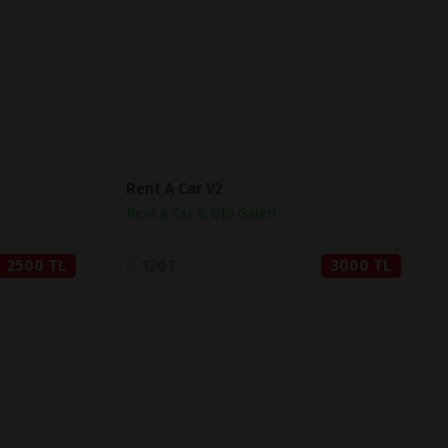
SATIN AL
Rent A Car V2
Rent A Car & Oto Galeri
2500 TL
1207
3000 TL
İNCELE