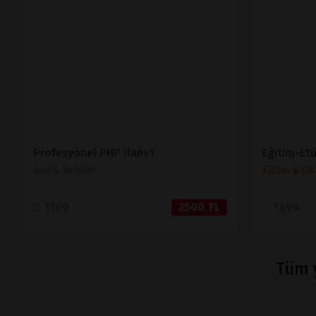
İNCELE
SATIN AL
Profesyonel PHP İlanv1
İlan & Rehber
Eğitim & Ok
1169
2500 TL
1496
Tüm y