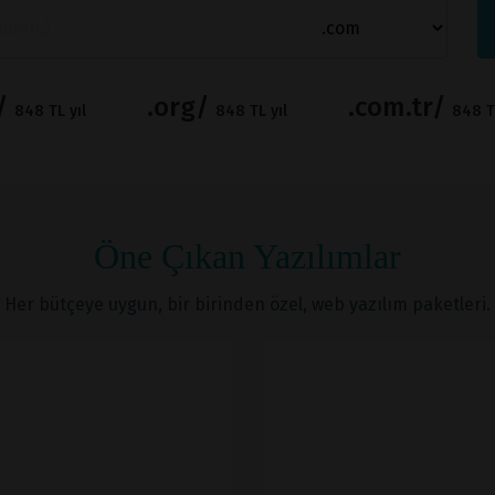
t/
.org/
.com.tr/
848 TL yıl
848 TL yıl
848 TL
Öne Çıkan Yazılımlar
Her bütçeye uygun, bir birinden özel, web yazılım paketleri.
İNCELE
İNCELE