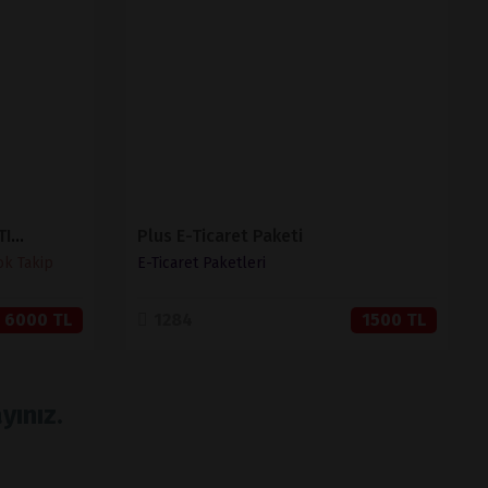
İNCELE
SATIN AL
MUHASEBELİ BARKODLU SATIŞ VE STOK TAKİP ( V 1.2 )
Plus E-Ticaret Paketi
ok Takip
E-Ticaret Paketleri
6000 TL
1284
1500 TL
yınız.