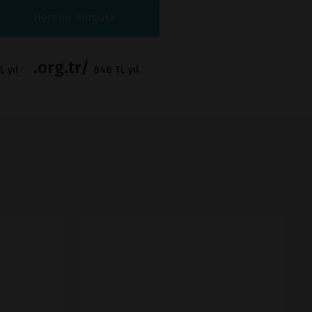
Hemen Sorgula
.org.tr/
 yıl
848 TL yıl
İNCELE