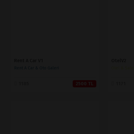
SATIN AL
Rent A Car V1
OtelV2
Rent A Car & Oto Galeri
Otel & Salo
1185
2500 TL
1171