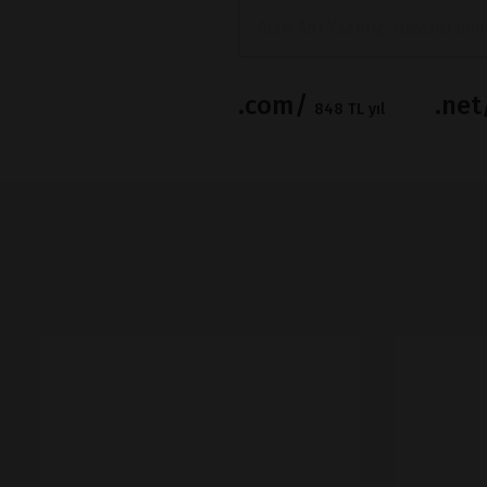
.com/
.ne
848 TL yıl
İNCELE