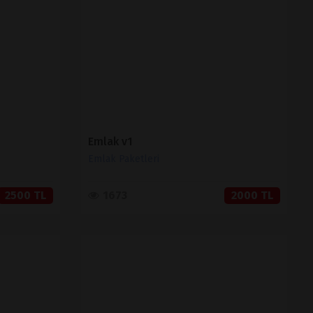
SATIN AL
Emlak v1
Emlak Paketleri
2500 TL
1673
2000 TL