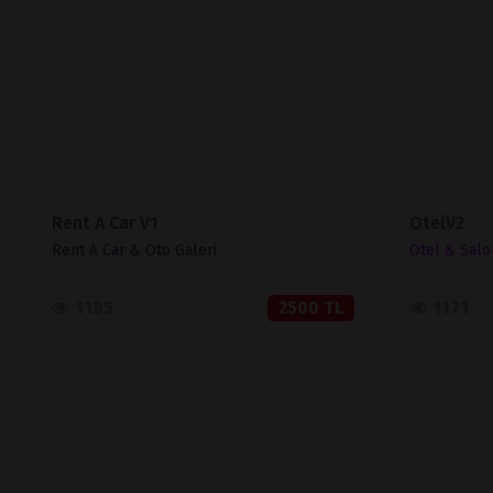
SATIN AL
Rent A Car V1
OtelV2
Rent A Car & Oto Galeri
Otel & Salo
1185
2500 TL
1171