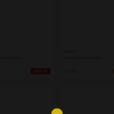
SATIN AL
SATIN AL
OtelV1
n & Pansiyon
Otel & Salon & Pansiyon
3500 TL
1171