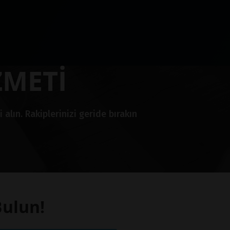
ZMETİ
lın. Rakiplerinizi geride bırakın
Bulun!