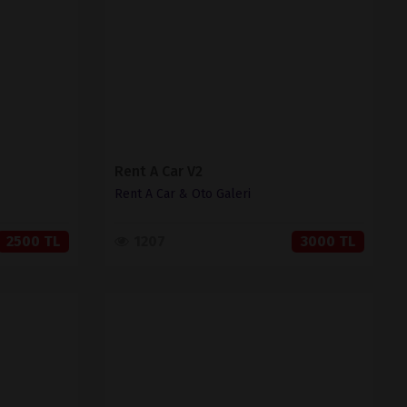
SATIN AL
Rent A Car V2
Rent A Car & Oto Galeri
2500 TL
1207
3000 TL
İNCELE