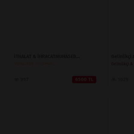
SATIN AL
İTHALAT & İHRACATMUHASEBE SİSTEMİ
Gelinlikçi
Muhasebe Sistemleri
Gelinlikçi 
957
6500 TL
1029
İNCELE