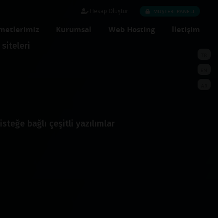
MÜŞTERİ PANELİ
Hesap Oluştur
metlerimiz
Kurumsal
Web Hosting
İletişim
siteleri
TR
EN
AR
isteğe bağlı çeşitli yazılımlar