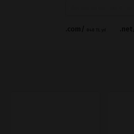
.com/
.ne
848 TL yıl
İNCELE