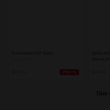
İNCELE
SATIN AL
Profesyonel PHP İlanv1
İlan & Rehber
Eğitim & Ok
1169
2500 TL
1496
Tüm y