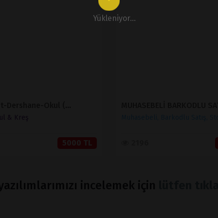
İNCELE
İNCELE
Yükleniyor...
SATIN AL
SATIN AL
Eğitim-Etüt-Dershane-Okul (Sınırsız Dil)
ul & Kreş
Muhasebeli, Barkodlu Satış, St
5000 TL
2196
azılımlarımızı incelemek için
lütfen tıkla