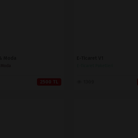
SATIN AL
SATIN AL
 & Moda
E-Ticaret V1
& Moda
E-Ticaret Paketleri
2500 TL
1309
İNCELE
İNCELE