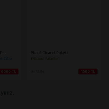
İNCELE
SATIN AL
MUHASEBELİ BARKODLU SATIŞ VE STOK TAKİP ( V 1.2 )
Plus E-Ticaret Paketi
ok Takip
E-Ticaret Paketleri
6000 TL
1284
1500 TL
yınız.