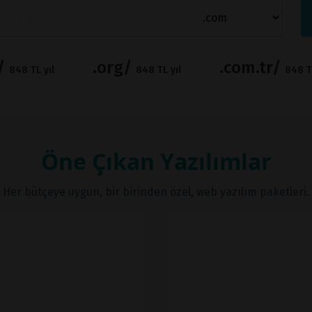
t/
.org/
.com.tr/
848 TL yıl
848 TL yıl
848 TL
Öne Çıkan Yazılımlar
Her bütçeye uygun, bir birinden özel, web yazılım paketleri.
İNCELE
İNCELE