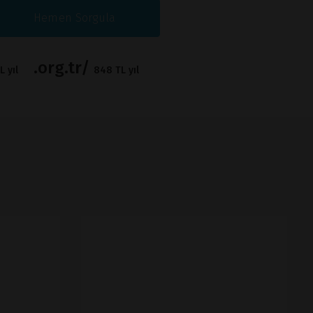
Hemen Sorgula
.org.tr/
 yıl
848 TL yıl
İNCELE