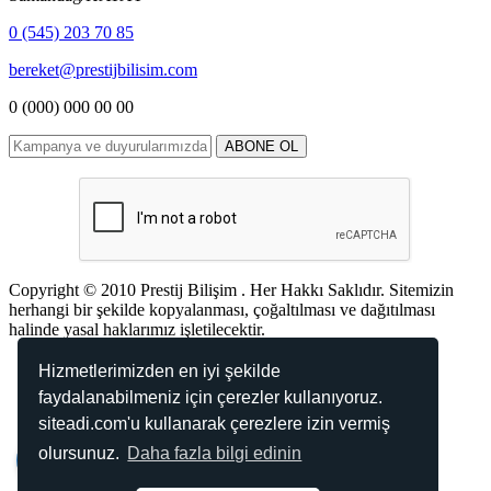
0 (545) 203 70 85
bereket@prestijbilisim.com
0 (000) 000 00 00
Copyright © 2010 Prestij Bilişim . Her Hakkı Saklıdır. Sitemizin
herhangi bir şekilde kopyalanması, çoğaltılması ve dağıtılması
halinde yasal haklarımız işletilecektir.
TR
EN
AR
Hizmetlerimizden en iyi şekilde
faydalanabilmeniz için çerezler kullanıyoruz.
Kabul Ettiğimiz Ödemeler
siteadi.com'u kullanarak çerezlere izin vermiş
olursunuz.
Daha fazla bilgi edinin