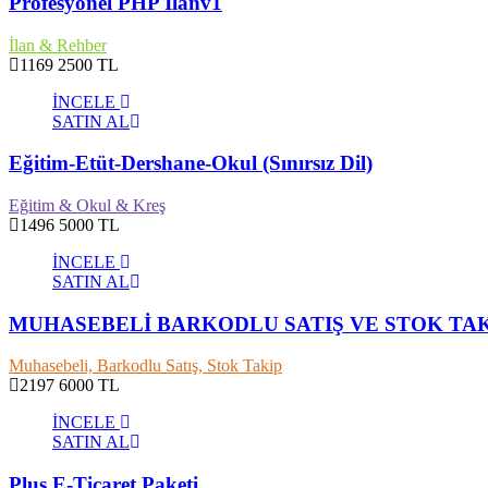
Profesyonel PHP İlanv1
İlan & Rehber
1169
2500 TL
İNCELE
SATIN AL
Eğitim-Etüt-Dershane-Okul (Sınırsız Dil)
Eğitim & Okul & Kreş
1496
5000 TL
İNCELE
SATIN AL
MUHASEBELİ BARKODLU SATIŞ VE STOK TAKİP 
Muhasebeli, Barkodlu Satış, Stok Takip
2197
6000 TL
İNCELE
SATIN AL
Plus E-Ticaret Paketi