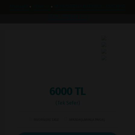
Anasayfa
Paketler
MUHASEBELİ BARKODLU SATIŞ VE
●
●
STOK TAKİP ( V 1.2 )
6000 TL
(Tek Sefer)
FAVORİLERE EKLE
ARKADAŞLARINLA PAYLAŞ