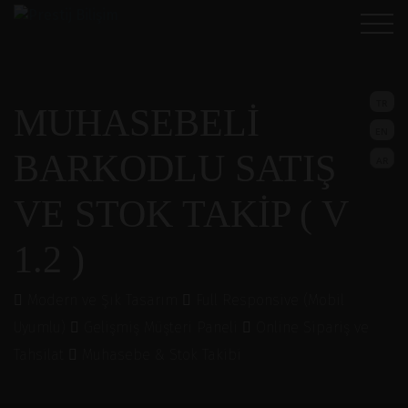
TR
MUHASEBELİ
EN
BARKODLU SATIŞ
AR
VE STOK TAKİP ( V
1.2 )
Modern ve Şık Tasarım
Full Responsive (Mobil
Uyumlu)
Gelişmiş Müşteri Paneli
Online Sipariş ve
Tahsilat
Muhasebe & Stok Takibi