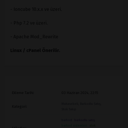
- Ioncube 10.x.x ve üzeri.
- Php 7.2 ve üzeri.
- Apache Mod_Rewrite
Linux / cPanel Önerilir.
Ekleme Tarihi:
03 Haziran 2024, 22:15
Muhasebeli, Barkodlu Satış,
Kategori:
Stok Takip
barkod
barkodlu satış
barkod sistemleri
stok