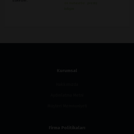
Etiketler:
ön muhasebe
prestij
bilişim
Kurumsal
Hakkımızda
Aydınlatma Metni
Müşteri Memnuniyeti
Firma Politikaları