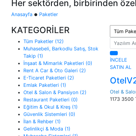
Her sektörden, birbirinden öze
Anasayfa
Paketler
●
KATEGORİLER
Tüm Paketler (12)
Muhasebeli, Barkodlu Satış, Stok
Takip (1)
İNCELE
İnşaat & Mimarlık Paketleri (0)
SATIN AL
Rent A Car & Oto Galeri (2)
E-Ticaret Paketleri (2)
OtelV
Emlak Paketleri (1)
Otel & Sal
Otel & Salon & Pansiyon (2)
1173
3500 
Restaurant Paketleri (0)
Eğitim & Okul & Kreş (1)
Güvenlik Sistemleri (0)
İlan & Rehber (1)
Gelinlikçi & Moda (1)