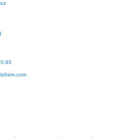
mız
g
70 85
jbilisim.com