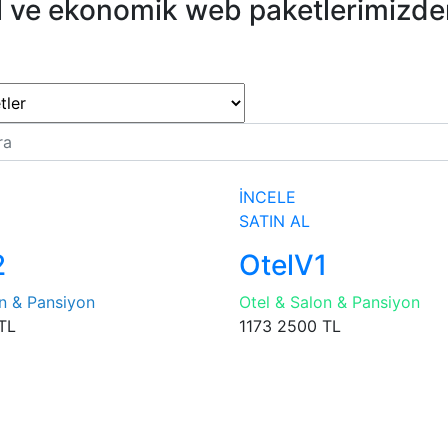
l ve ekonomik web paketlerimizden
İNCELE
SATIN AL
2
OtelV1
on & Pansiyon
Otel & Salon & Pansiyon
TL
1173
2500 TL